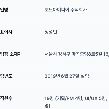
인명
코드아이디어 주식회사
표이사
정성민
업장 소재지
서울시 강서구 마곡중앙8로5길 16
립년도
2019년 6월 27일 설립
직원수
19명 (기획/PM 4명, UI/UX 5
명)