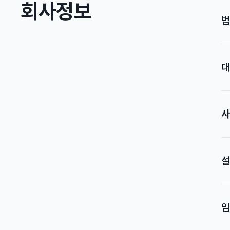
회사정보
법
대
사
설
임